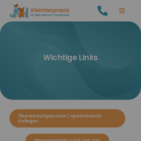
Zum
Toggle
Inhalt
Navigat
springen
Home
Leistungen
Wichtige Links
Team
Links
Kontakt
Überweisungspraxen / spezialisierte
Kollegen
Wissenswertes rund ums Tier